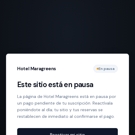
Hotel Maragreens
En pausa
Este sitio está en pausa
La página de Hotel Maragreens está en pausa por
un pago pendiente de tu suscripción. Reactívala
poniéndote al día; tu sitio y tus reservas se
restablecen de inmediato al confirmarse el pago.
Reactivar mi sitio